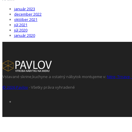
január 2023
december 2022
október 2021
júl 2021
júl 2020
január 2020
Vstavané skrine,kuchyne a ostatný nábytok montujeme v:
Nitre,
Trnave,
©
2026
Pavlov
- Všetky práva vyhradené