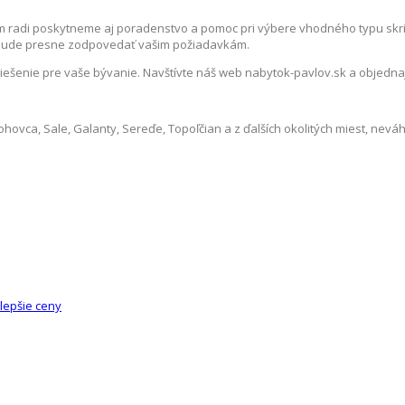
m radi poskytneme aj poradenstvo a pomoc pri výbere vhodného typu skrin
á bude presne zodpovedať vašim požiadavkám.
riešenie pre vaše bývanie. Navštívte náš web nabytok-pavlov.sk a objednaj
ohovca, Sale, Galanty, Sereďe, Topoľčian a z ďalších okolitých miest, nevá
lepšie ceny