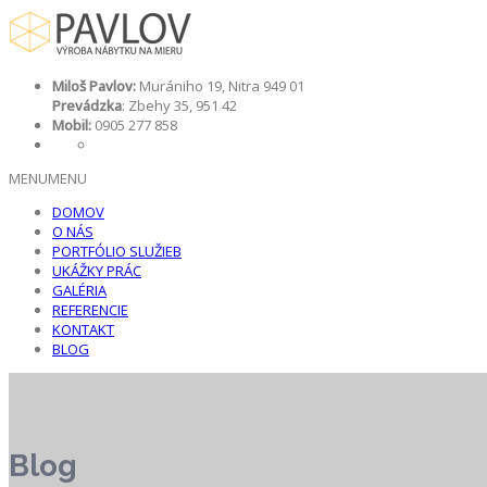
Miloš Pavlov:
Murániho 19, Nitra 949 01
Prevádzka
: Zbehy 35, 951 42
Mobil:
0905 277 858
MENU
MENU
DOMOV
O NÁS
PORTFÓLIO SLUŽIEB
UKÁŽKY PRÁC
GALÉRIA
REFERENCIE
KONTAKT
BLOG
Blog