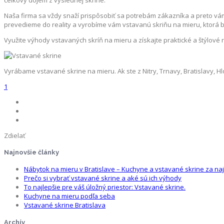
Naša firma sa vždy snaží prispôsobiť sa potrebám zákazníka a preto vá
prevedieme do reality a vyrobíme vám vstavanú skriňu na mieru, ktor
Využite výhody vstavaných skríň na mieru a získajte praktické a štýlové 
Vyrábame vstavané skrine na mieru. Ak ste z Nitry, Trnavy, Bratislavy, Hl
1
Zdielať
Najnovšie články
Nábytok na mieru v Bratislave – Kuchyne a vstavané skrine za naj
Prečo si vybrať vstavané skrine a aké sú ich výhody
To najlepšie pre váš úložný priestor: Vstavané skrine.
Kuchyne na mieru podľa seba
Vstavané skrine Bratislava
Archív