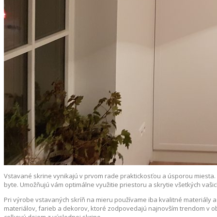
Vstavané skrine vynikajú v prvom rade praktickosťou a úsporou miesta. 
byte. Umožňujú vám optimálne využitie priestoru a skrytie všetkých vašic
Pri výrobe vstavaných skríň na mieru používame iba kvalitné materiály 
materiálov, farieb a dekorov, ktoré zodpovedajú najnovším trendom v o
celkový dojem z výslednej skrine.