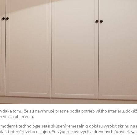
Vďaka tomu, že sú navrhnuté presne podľa potrieb vášho interiéru, dokážu
h vecí a oblečenia.
a moderné technológie. Naši skúsení remeselníci dokážu vyrobiť skriňu na 
blasti interiérového dizajnu. Pri výbere kovových a drevených úchytiek s