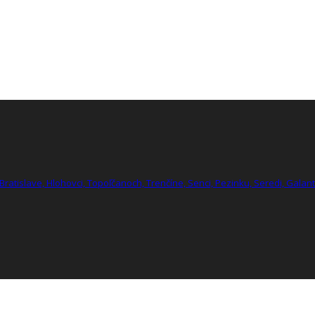
Bratislave,
Hlohovci,
Topoľčanoch,
Trenčíne,
Senci,
Pezinku,
Seredi,
Galan