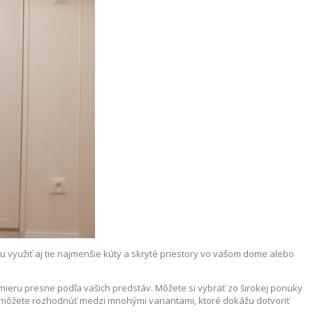
 využiť aj tie najmenšie kúty a skryté priestory vo vašom dome alebo
mieru presne podľa vašich predstáv. Môžete si vybrať zo širokej ponuky
a môžete rozhodnúť medzi mnohými variantami, ktoré dokážu dotvoriť